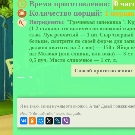
Время приготовления:
0 час
Количество порций:
1 порци
Ингридиенты:
"Гречневая запеканка": Кр
(1-2 стакана это количество исходной сыр
стак. Лук репчатый — 1 шт Сыр твердый 
больше, смотрите по своей форме для запе
должно хватить на 2 слоя) — 150 г Яйцо 
шт Молоко (или сливки, или вода) — 3 ст.
0,5 пуч. Масло сливочное — 1 ст. л.
Способ приготовления:
Я не знаю, зачем нужны эти кнопки. А ты? Давай понажимае
Наш "У дачный сайт" всегда Вам рады.