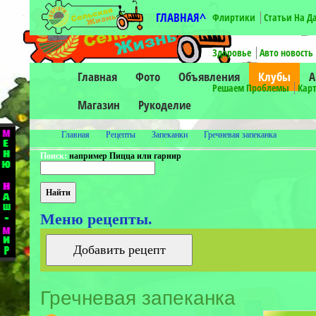
ГЛАВНАЯ^
Флиртики
Статьи На Д
-->
Здоровье
Авто новость
Главная
Фото
Объявления
Клубы
А
Решаем Проблемы
Карт
Магазин
Рукоделие
Главная
Рецепты
Запеканки
Гречневая запеканка
Поиск:
например Пицца или гарнир
Меню рецепты.
Гречневая запеканка