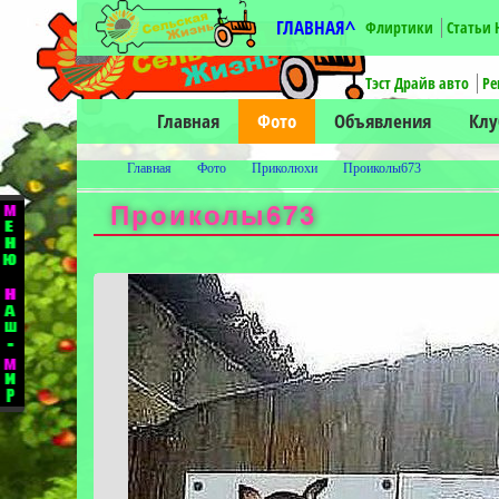
ГЛАВНАЯ^
Флиртики
Статьи 
Тэст Драйв авто
Ре
Главная
Фото
Объявления
Кл
Главная
Фото
Приколюхи
Проиколы673
Проиколы673