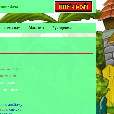
Сонник Дачи
накомства+
Магазин
Рукоделие
мотров:
365
нваря 2020
редседатель
ть оригинал
ься к
альбому
ься к
списку