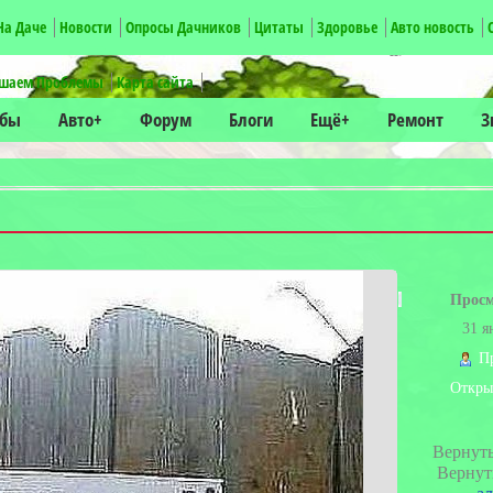
На Даче
Новости
Опросы Дачников
Цитаты
Здоровье
Авто новость
-->
шаем Проблемы
Карта сайта
убы
Авто+
Форум
Блоги
Ещё+
Ремонт
З
Прос
31 я
П
Откры
Вернут
Вернут