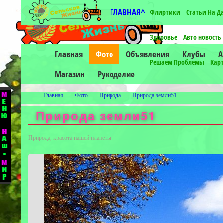
ГЛАВНАЯ^
Флиртики
Статьи На Д
-->
Здоровье
Авто новость
Главная
Фото
Объявления
Клубы
А
Решаем Проблемы
Карт
Магазин
Рукоделие
Главная
Фото
Природа
Природа земли51
Природа земли51
Природа, красота нашей планеты