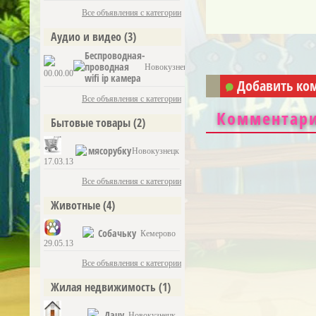
Все объявления с категории
Аудио и видео
(3)
Беспроводная-
проводная
Новокузнецк
00.00.00
wifi ip камера
Добавить ко
Все объявления с категории
Комментари
Бытовые товары
(2)
мясорубку
Новокузнецк
17.03.13
Все объявления с категории
Животные
(4)
Собачьку
Кемерово
29.05.13
Все объявления с категории
Жилая недвижимость
(1)
Дачу
Новокузнецк