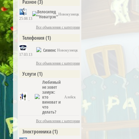
Разное
(3)
Велосипед
Новокузнецк
"Новатрэк"
25.08.13
Все объявления с категории
Телефония
(1)
Сименс
Новокузнецк
17.03.13
Все объявления с категории
Услуги
(1)
Любимый
не зовет
замуж:
кто
Алейск
..
виноват и
что
делать?
Все объявления с категории
Электронника
(1)