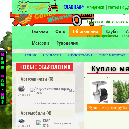
ГЛАВНАЯ^
Флиртики
Статьи На Д
-->
Здоровье
Авто новость
Главная
Фото
Объявления
Клубы
А
Решаем Проблемы
Карт
Магазин
Рукоделие
Главная
Объявления
Бытовые товары
Куплю мясорубку
НОВЫЕ ОБЬЯВЛЕНИЯ
Куплю мя
Автозапчясти
(6)
Гидрокомпенсаторы
Мыски
БМВ
25.08.13
Все объявления с категории
Нужна электро мясорубка н
Автомобили
(4)
БМВ
Новокузнецк
316i
22.05.13