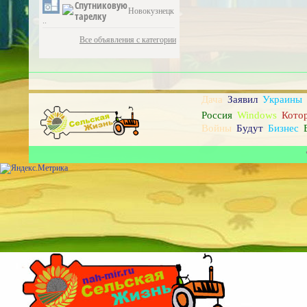
Спутниковую
Новокузнецк
тарелку
..
Все объявления с категории
Дача
Заявил
Украины
Россия
Windows
Кото
Войны
Будут
Бизнес